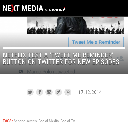
NETFLIX TEST A ‘TWEET ME REMINDER’
BUTTON ON TWITTER FOR NEW EPISODES
17.12.2014
TAGS:
Second screen,
Social Media,
Social TV