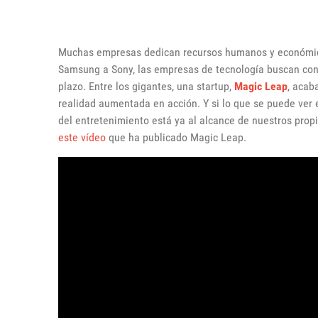
Muchas empresas dedican recursos humanos y económic
Samsung a Sony, las empresas de tecnología buscan const
plazo. Entre los gigantes, una startup,
Magic Leap
, acab
realidad aumentada en acción. Y si lo que se puede ver e
del entretenimiento está ya al alcance de nuestros pro
este vídeo
que ha publicado Magic Leap.