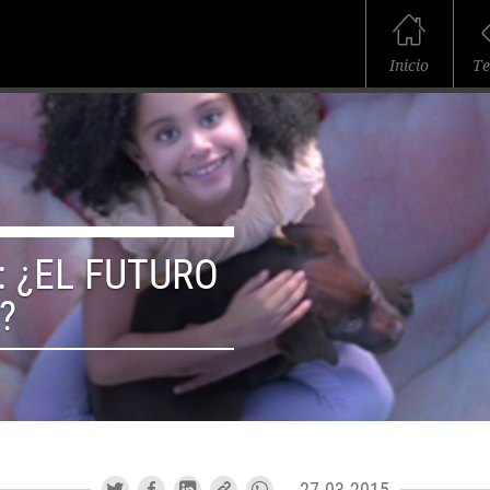
Inicio
T
 ¿EL FUTURO
?
27.03.2015