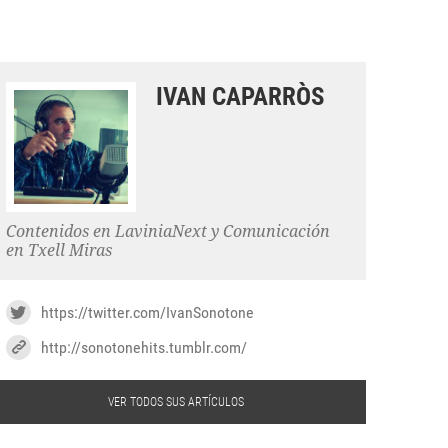
IVAN CAPARRÒS
Contenidos en LaviniaNext y Comunicación
en Txell Miras
https://twitter.com/IvanSonotone
http://sonotonehits.tumblr.com/
VER TODOS SUS ARTÍCULOS