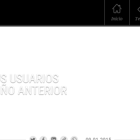
Inicio
T
S USUARIOS
AÑO ANTERIOR
09.01.2015