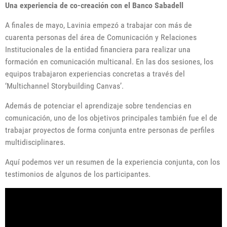
Una experiencia de co-creación con el Banco Sabadell
A finales de mayo, Lavinia empezó a trabajar con más de
cuarenta personas del área de Comunicación y Relaciones
Institucionales de la entidad financiera para realizar una
formación en comunicación multicanal. En las dos sesiones, los
equipos trabajaron experiencias concretas a través del
‘Multichannel Storybuilding Canvas’.
Además de potenciar el aprendizaje sobre tendencias en
comunicación, uno de los objetivos principales también fue el de
trabajar proyectos de forma conjunta entre personas de perfiles
multidisciplinares.
Aquí podemos ver un resumen de la experiencia conjunta, con los
testimonios de algunos de los participantes.