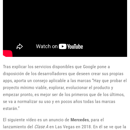
Tras explicar los servicios disponibles que Google pone a
disposición de los desarrolladores que deseen crear sus propias
apps, aporta un consejo aplicable a las marcas “Hay que probar el
proyecto mínimo viable, explorar, evolucionar el producto y
empezar pronto, es mejor ser de los primeros que de los últimos,
se va a normalizar su uso y en pocos años todas las marcas
estarán.”
El siguiente vídeo es un anuncio de
Mercedes
,
para el
lanzamiento del
Clase A
en Las Vegas en 2018. En él se ve que la