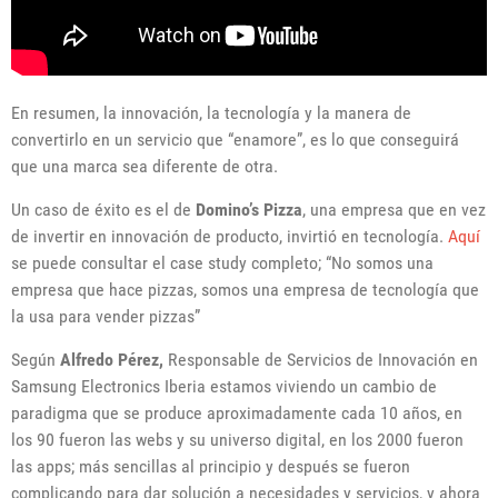
En resumen, la innovación, la tecnología y la manera de
convertirlo en un servicio que “enamore”, es lo que conseguirá
que una marca sea diferente de otra.
Un caso de éxito es el de
Domino’s Pizza
, una empresa que en vez
de invertir en innovación de producto, invirtió en tecnología.
Aquí
se puede consultar el case study completo; “No somos una
empresa que hace pizzas, somos una empresa de tecnología que
la usa para vender pizzas”
Según
Alfredo P
érez,
Responsable de Servicios de Innovación en
Samsung Electronics Iberia estamos viviendo un cambio de
paradigma que se produce aproximadamente cada 10 años, en
los 90 fueron las webs y su universo digital, en los 2000 fueron
las apps; más sencillas al principio y después se fueron
complicando para dar solución a necesidades y servicios, y ahora