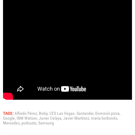
TAGS:
Alfredo Pérez,
Bixby,
CES Las Vegas. Santander,
Domino's pizza,
Google,
IBM Watson,
Javier Celaya,
Javier Martínez,
maría borbonés,
Mercedes,
podcasts,
Samsung