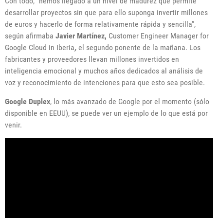
Con todo, “hemos llegado a un nivel de madurez que permite
desarrollar proyectos sin que para ello suponga invertir millones
de euros y hacerlo de forma relativamente rápida y sencilla”,
según afirmaba
Javier Martí
nez,
Customer Engineer Manager for
Google Cloud in Iberia
,
el segundo ponente de la mañana. Los
fabricantes y proveedores llevan millones invertidos en
inteligencia emocional y muchos años dedicados al análisis de
voz y reconocimiento de intenciones para que esto sea posible.
Google Duplex
, lo más avanzado de Google por el momento (sólo
disponible en EEUU), se puede ver un ejemplo de lo que está por
venir.