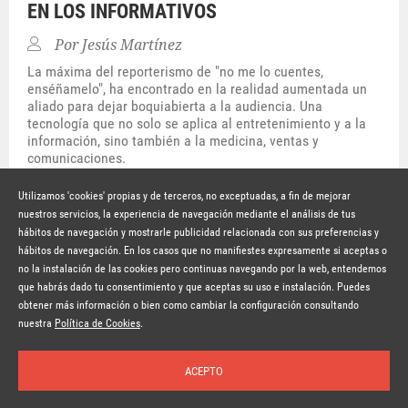
EN LOS INFORMATIVOS
Por
Jesús Martínez
La máxima del reporterismo de "no me lo cuentes,
enséñamelo", ha encontrado en la realidad aumentada un
aliado para dejar boquiabierta a la audiencia. Una
tecnología que no solo se aplica al entretenimiento y a la
información, sino también a la medicina, ventas y
comunicaciones.
Hace 8 años
SEGUIR LEYENDO
Utilizamos 'cookies' propias y de terceros, no exceptuadas, a fin de mejorar
nuestros servicios, la experiencia de navegación mediante el análisis de tus
hábitos de navegación y mostrarle publicidad relacionada con sus preferencias y
© Copyright Lavinia 2026 –
www.lavinia.tc
hábitos de navegación. En los casos que no manifiestes expresamente si aceptas o
Nota Legal
Contacto
Política de privacidad
Condiciones de uso
no la instalación de las cookies pero continuas navegando por la web, entendemos
Política de cookies
que habrás dado tu consentimiento y que aceptas su uso e instalación. Puedes
obtener más información o bien como cambiar la configuración consultando
Suscríbete a la newsletter
nuestra
Política de Cookies
.
ACEPTO
Inicio
Temas
Autores
Nosotros
Buscar
Suscríbete