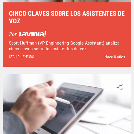
CINCO CLAVES SOBRE LOS ASISTENTES DE
VOZ
Por
Scott Huffman (VP Engineering Google Assistant) analiza
cinco claves sobre los asistentes de voz.
Hace 8 años
SEGUIR LEYENDO