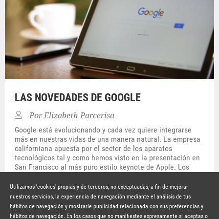
LAS NOVEDADES DE GOOGLE
Por
Elizabeth Parcerisa
Google está evolucionando y cada vez quiere integrarse
más en nuestras vidas de una manera natural. La empresa
californiana apuesta por el sector de los aparatos
tecnológicos tal y como hemos visto en la presentación en
San Francisco al más puro estilo keynote de Apple. Los
productos presentados no han sido ninguna revelación;
todos se[…]
Utilizamos 'cookies' propias y de terceros, no exceptuadas, a fin de mejorar
nuestros servicios, la experiencia de navegación mediante el análisis de tus
Hace 10 años
SEGUIR LEYENDO
hábitos de navegación y mostrarle publicidad relacionada con sus preferencias y
© Copyright Lavinia 2026 –
www.lavinia.tc
hábitos de navegación. En los casos que no manifiestes expresamente si aceptas o