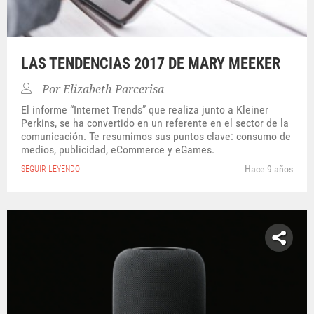
LAS TENDENCIAS 2017 DE MARY MEEKER
Por
Elizabeth Parcerisa
El informe “Internet Trends” que realiza junto a Kleiner
Perkins, se ha convertido en un referente en el sector de la
comunicación. Te resumimos sus puntos clave: consumo de
medios, publicidad, eCommerce y eGames.
Hace 9 años
SEGUIR LEYENDO