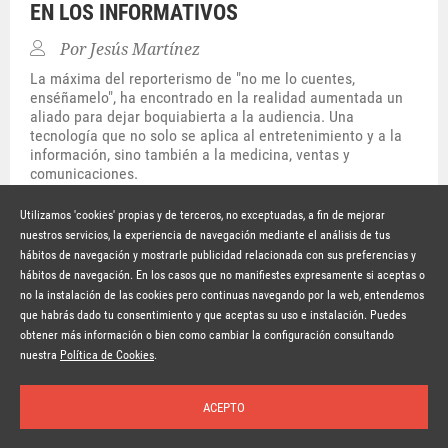
EN LOS INFORMATIVOS
Por
Jesús Martínez
La máxima del reporterismo de "no me lo cuentes,
enséñamelo", ha encontrado en la realidad aumentada un
aliado para dejar boquiabierta a la audiencia. Una
tecnología que no solo se aplica al entretenimiento y a la
información, sino también a la medicina, ventas y
comunicaciones.
Hace 8 años
SEGUIR LEYENDO
Utilizamos 'cookies' propias y de terceros, no exceptuadas, a fin de mejorar
nuestros servicios, la experiencia de navegación mediante el análisis de tus
hábitos de navegación y mostrarle publicidad relacionada con sus preferencias y
© Copyright Lavinia 2026 –
www.lavinia.tc
hábitos de navegación. En los casos que no manifiestes expresamente si aceptas o
Nota Legal
Contacto
Política de privacidad
Condiciones de uso
no la instalación de las cookies pero continuas navegando por la web, entendemos
Política de cookies
que habrás dado tu consentimiento y que aceptas su uso e instalación. Puedes
obtener más información o bien como cambiar la configuración consultando
Suscríbete a la newsletter
nuestra
Política de Cookies
.
ACEPTO
Inicio
Temas
Autores
Nosotros
Buscar
Suscríbete