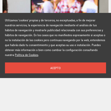
Utilizamos 'cookies' propias y de terceros, no exceptuadas, a fin de mejorar
nuestros servicios, la experiencia de navegación mediante el análisis de tus
hábitos de navegación y mostrarle publicidad relacionada con sus preferencias y
© Copyright Lavinia 2026 –
www.lavinia.tc
hábitos de navegación. En los casos que no manifiestes expresamente si aceptas o
Nota Legal
Contacto
Política de privacidad
Condiciones de uso
no la instalación de las cookies pero continuas navegando por la web, entendemos
Política de cookies
que habrás dado tu consentimiento y que aceptas su uso e instalación. Puedes
obtener más información o bien como cambiar la configuración consultando
Suscríbete a la newsletter
nuestra
Política de Cookies
.
10 CLAVES SOBRE EL PRESENTE Y EL
FUTURO MULTIPLATAFORMA
ACEPTO
Inicio
Temas
Autores
Nosotros
Buscar
Suscríbete
Por
Ivan Caparròs
El panorama mediático lleva años en constante evolución y
el año 2015 no ha sido una excepción. Fruto de la
convergencia entre la televisión y lo digital, los hábitos de
consumo tradicionales siguen desmoronándose y
renaciendo día a día. Se habla de un escenario mediático
fragmentado pero más bien debería hablarse de un