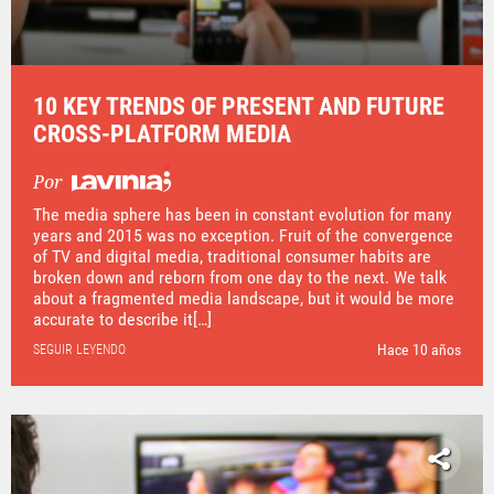
10 KEY TRENDS OF PRESENT AND FUTURE
CROSS-PLATFORM MEDIA
Por
The media sphere has been in constant evolution for many
years and 2015 was no exception. Fruit of the convergence
of TV and digital media, traditional consumer habits are
broken down and reborn from one day to the next. We talk
about a fragmented media landscape, but it would be more
accurate to describe it[…]
Hace 10 años
SEGUIR LEYENDO