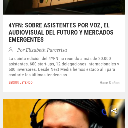
4YFN: SOBRE ASISTENTES POR VOZ, EL
AUDIOVISUAL DEL FUTURO Y MERCADOS
EMERGENTES
Por
Elizabeth Parcerisa
La quinta edición del 4YFN ha reunido a más de 20.000
asistentes, 600 start-ups, 12 delegaciones internacionales y
600 inversores. Desde Next Media hemos estado allí para
contarte las últimas tendencias.
Hace 8 años
SEGUIR LEYENDO