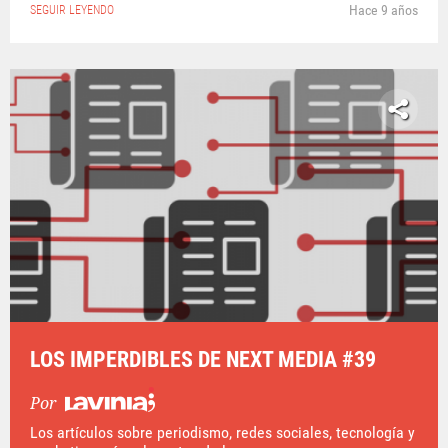
Hace 9 años
SEGUIR LEYENDO
LOS IMPERDIBLES DE NEXT MEDIA #39
Por
Los artículos sobre periodismo, redes sociales, tecnología y