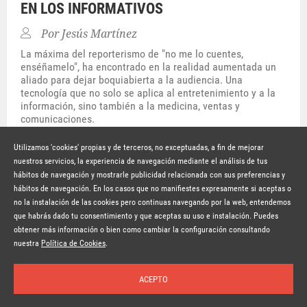
EN LOS INFORMATIVOS
Por
Jesús Martínez
La máxima del reporterismo de "no me lo cuentes,
enséñamelo", ha encontrado en la realidad aumentada un
aliado para dejar boquiabierta a la audiencia. Una
tecnología que no solo se aplica al entretenimiento y a la
información, sino también a la medicina, ventas y
comunicaciones.
Hace 8 años
SEGUIR LEYENDO
Utilizamos 'cookies' propias y de terceros, no exceptuadas, a fin de mejorar
nuestros servicios, la experiencia de navegación mediante el análisis de tus
hábitos de navegación y mostrarle publicidad relacionada con sus preferencias y
© Copyright Lavinia 2026 –
www.lavinia.tc
hábitos de navegación. En los casos que no manifiestes expresamente si aceptas o
Nota Legal
Contacto
Política de privacidad
Condiciones de uso
no la instalación de las cookies pero continuas navegando por la web, entendemos
Política de cookies
que habrás dado tu consentimiento y que aceptas su uso e instalación. Puedes
obtener más información o bien como cambiar la configuración consultando
Suscríbete a la newsletter
nuestra
Política de Cookies
.
ACEPTO
Inicio
Temas
Autores
Nosotros
Buscar
Suscríbete