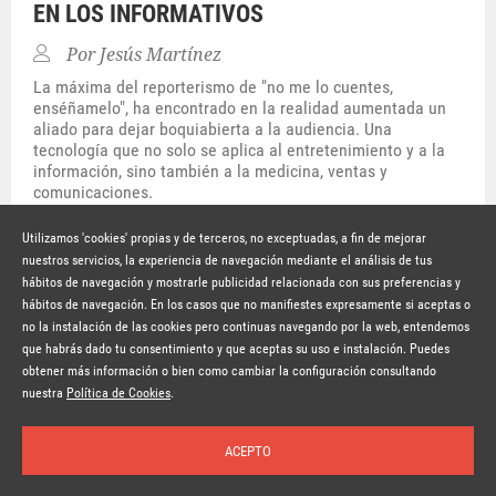
EN LOS INFORMATIVOS
Por
Jesús Martínez
La máxima del reporterismo de "no me lo cuentes,
enséñamelo", ha encontrado en la realidad aumentada un
aliado para dejar boquiabierta a la audiencia. Una
tecnología que no solo se aplica al entretenimiento y a la
información, sino también a la medicina, ventas y
comunicaciones.
Hace 8 años
SEGUIR LEYENDO
Utilizamos 'cookies' propias y de terceros, no exceptuadas, a fin de mejorar
nuestros servicios, la experiencia de navegación mediante el análisis de tus
hábitos de navegación y mostrarle publicidad relacionada con sus preferencias y
© Copyright Lavinia 2026 –
www.lavinia.tc
hábitos de navegación. En los casos que no manifiestes expresamente si aceptas o
Nota Legal
Contacto
Política de privacidad
Condiciones de uso
no la instalación de las cookies pero continuas navegando por la web, entendemos
Política de cookies
que habrás dado tu consentimiento y que aceptas su uso e instalación. Puedes
obtener más información o bien como cambiar la configuración consultando
Suscríbete a la newsletter
nuestra
Política de Cookies
.
ACEPTO
Inicio
Temas
Autores
Nosotros
Buscar
Suscríbete