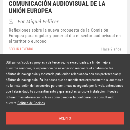
COMUNICACIÓN AUDIOVISUAL DE LA
UNIÓN EUROPEA
Por
Miquel Pellicer
Reflexiones sobre la nueva propuesta de la Comisión
Europea para regular y poner al día el sector audiovisual en
el territorio europeo
Hace 9 años
SEGUIR LEYENDO
Utilizamos 'cookies' propias y de terceros, no exceptuadas, a fin de mejorar
nuestros servicios, la experiencia de navegación mediante el análisis de tus
hábitos de navegación y mostrarle publicidad relacionada con sus preferencias y
© Copyright Lavinia 2026 –
www.lavinia.tc
hábitos de navegación. En los casos que no manifiestes expresamente si aceptas o
Nota Legal
Contacto
Política de privacidad
Condiciones de uso
no la instalación de las cookies pero continuas navegando por la web, entendemos
Política de cookies
que habrás dado tu consentimiento y que aceptas su uso e instalación. Puedes
obtener más información o bien como cambiar la configuración consultando
Suscríbete a la newsletter
nuestra
Política de Cookies
.
ACEPTO
Inicio
Temas
Autores
Nosotros
Buscar
Suscríbete