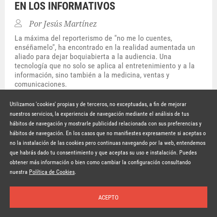
EN LOS INFORMATIVOS
Por
Jesús Martínez
La máxima del reporterismo de "no me lo cuentes,
enséñamelo", ha encontrado en la realidad aumentada un
aliado para dejar boquiabierta a la audiencia. Una
tecnología que no solo se aplica al entretenimiento y a la
información, sino también a la medicina, ventas y
comunicaciones.
Hace 8 años
SEGUIR LEYENDO
Utilizamos 'cookies' propias y de terceros, no exceptuadas, a fin de mejorar
nuestros servicios, la experiencia de navegación mediante el análisis de tus
hábitos de navegación y mostrarle publicidad relacionada con sus preferencias y
© Copyright Lavinia 2026 –
www.lavinia.tc
hábitos de navegación. En los casos que no manifiestes expresamente si aceptas o
Nota Legal
Contacto
Política de privacidad
Condiciones de uso
no la instalación de las cookies pero continuas navegando por la web, entendemos
Política de cookies
que habrás dado tu consentimiento y que aceptas su uso e instalación. Puedes
obtener más información o bien como cambiar la configuración consultando
Suscríbete a la newsletter
nuestra
Política de Cookies
.
ACEPTO
Inicio
Temas
Autores
Nosotros
Buscar
Suscríbete