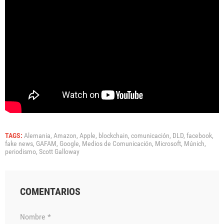
TAGS:
Alemania,
Amazon,
Apple,
blockchain,
comunicación,
DLD,
facebook,
fake news,
GAFAM,
Google,
Medios de Comunicación,
Microsoft,
Múnich,
periodismo,
Scott Galloway
COMENTARIOS
Nombre *