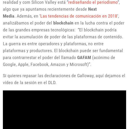
realidad y com Silicon Valley está “
rediseñando el periodismo
“,
algo que ya apuntamos recientemente desde
Next
Media
. Además, en ‘
Las tendencias de comunicación en 2018
‘,
analizábamos el poder del
blockchain
en la lucha contra el poder
de las grandes empresas tecnológicas: “El blockchain podría
evitar la acumulación de poder de las plataformas de contenido.
La guerra es entre operadores y plataformas, no entre
plataformas y productores. El blockchain puede ser fundamental
para contrarrestar el poder del llamado
GAFAM
(acónimo de
Google, Apple, Facebook, Amazon y Microsoft)”.
Si quieres repasar las declaraciones de Galloway, aquí dejamos el
vídeo de la sesión en el DLD.