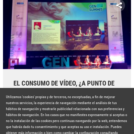
EL CONSUMO DE VÍDEO, ¿A PUNTO DE
TOCAR TECHO?
Utilizamos 'cookies' propias y de terceros, no exceptuadas, a fin de mejorar
Hace 7 años
SEGUIR LEYENDO
nuestros servicios, la experiencia de navegación mediante el análisis de tus
hábitos de navegación y mostrarle publicidad relacionada con sus preferencias y
hábitos de navegación. En los casos que no manifiestes expresamente si aceptas o
no la instalación de las cookies pero continuas navegando por la web, entendemos
que habrás dado tu consentimiento y que aceptas su uso e instalación. Puedes
obtener más información o bien como cambiar la configuración consultando
© Copyright Lavinia 2026 –
www.lavinia.tc