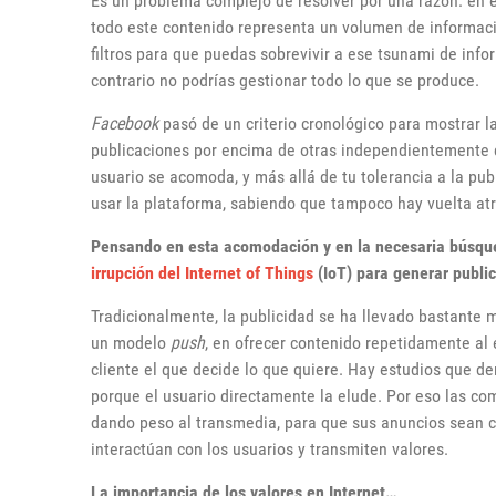
Es un problema complejo de resolver por una razón: en el
todo este contenido representa un volumen de información
filtros para que puedas sobrevivir a ese tsunami de info
contrario no podrías gestionar todo lo que se produce.
Facebook
pasó de un criterio cronológico para mostrar l
publicaciones por encima de otras independientemente 
usuario se acomoda, y más allá de tu tolerancia a la pu
usar la plataforma, sabiendo que tampoco hay vuelta atr
Pensando en esta acomodación y en la necesaria búsqued
irrupción del Internet of Things
(IoT) para generar publi
Tradicionalmente, la publicidad se ha llevado bastante m
un modelo
push
, en ofrecer contenido repetidamente al 
cliente el que decide lo que quiere. Hay estudios que d
porque el usuario directamente la elude. Por eso las c
dando peso al transmedia, para que sus anuncios sean
interactúan con los usuarios y transmiten valores.
La importancia de los valores en Internet…