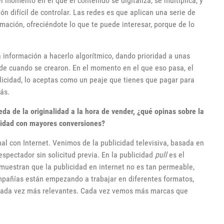
 momento en el que el contenido se digitaliza, se multiplica, y
 difícil de controlar. Las redes es que aplican una serie de
rmación, ofreciéndote lo que te puede interesar, porque de lo
a información a hacerlo algorítmico, dando prioridad a unas
de cuando se crearon. En el momento en el que eso pasa, el
blicidad, lo aceptas como un peaje que tienes que pagar para
ás.
a de la originalidad a la hora de vender, ¿qué opinas sobre la
cidad con mayores conversiones?
al con Internet. Venimos de la publicidad televisiva, basada en
espectador sin solicitud previa. En la publicidad
pull
es el
emuestran que la publicidad en internet no es tan permeable,
ompañías están empezando a trabajar en diferentes formatos,
 cada vez más relevantes. Cada vez vemos más marcas que