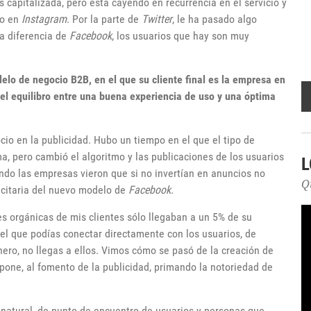
s capitalizada, pero está cayendo en recurrencia en el servicio y
do en
Instagram
. Por la parte de
Twitter
, le ha pasado algo
 a diferencia de
Facebook
, los usuarios que hay son muy
lo de negocio B2B, en el que su cliente final es la empresa en
el equilibro entre una buena experiencia de uso y una óptima
io en la publicidad. Hubo un tiempo en el que el tipo de
a, pero cambió el algoritmo y las publicaciones de los usuarios
L
ndo las empresas vieron que si no invertían en anuncios no
Q
licitaria del nuevo modelo de
Facebook
.
s orgánicas de mis clientes sólo llegaban a un 5% de su
n el que podías conectar directamente con los usuarios, de
inero, no llegas a ellos. Vimos cómo se pasó de la creación de
pone, al fomento de la publicidad, primando la notoriedad de
natural, de punto de encuentro de usuarios y personas que