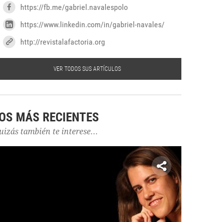
https://fb.me/gabriel.navalespolo
https://www.linkedin.com/in/gabriel-navales/
http://revistalafactoria.org
VER TODOS SUS ARTÍCULOS
OS MÁS RECIENTES
uizás también te interese...