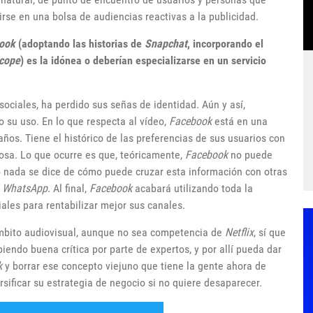
rse en una bolsa de audiencias reactivas a la publicidad.
ook
(adoptando las historias de
Snapchat
, incorporando el
scope
) es la idónea o deberían especializarse en un servicio
 sociales, ha perdido sus señas de identidad. Aún y así,
 su uso. En lo que respecta al vídeo,
Facebook
está en una
ños. Tiene el histórico de las preferencias de sus usuarios con
osa. Lo que ocurre es que, teóricamente,
Facebook
no puede
o nada se dice de cómo puede cruzar esta información con otras
y
WhatsApp
. Al final,
Facebook
acabará utilizando toda la
ales para rentabilizar mejor sus canales.
ámbito audiovisual, aunque no sea competencia de
Netflix
, sí que
endo buena crítica por parte de expertos, y por allí pueda dar
k
y borrar ese concepto viejuno que tiene la gente ahora de
sificar su estrategia de negocio si no quiere desaparecer.