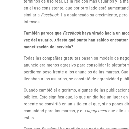
términos de uso real. Es la red con más usuarios y la má
en el uso consistente, que por otro lado está aumentan
similar a
Facebook
. Ha apalancado su crecimiento, pero
intensos.
También parece que
Facebook
haya virado hacia un mode
vez del usuario. ¿Hasta qué punto han sabido encontrar 
monetización del servicio?
Todas las compañías gratuitas basan su modelo de negoc
anuncio era menos agresivo para consolidar la plataform
perdieron peso frente a los anuncios de las marcas. Cua
llegaban a los usuarios, se constató de agresividad pub
Cuando cambió el algoritmo, algunas de las publicacione
público. Esto significa que, lo que un día fue un lugar e
repente se convirtió en un sitio en el que, si no pones d
comunidad para las marcas, y el
engagement
que ello su
estas.
Creo que
Facebook
ha perdido esa parte de
engagement