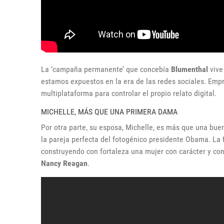
La ‘campaña permanente’ que concebía
Blumenthal
vive
estamos expuestos en la era de las redes sociales. Empr
multiplataforma para controlar el propio relato digital.
MICHELLE, MÁS QUE UNA PRIMERA DAMA
Por otra parte, su esposa, Michelle, es más que una bu
la pareja perfecta del fotogénico presidente Obama. La f
construyendo con fortaleza una mujer con carácter y con
Nancy Reagan
.