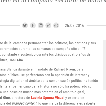
tent en la campaña electoral de Barac
26.07.2016
o de la ‘campaña permanente’: los políticos, los partidos y sus
topromoción durante las semanas de campaña oficial. “El
, constante y sostenido durante los clásicos cuatro años de
ítica,
Toni Aira
.
Casa Blanca durante el mandato de
Richard Nixon
, para
nión pública-, se perfeccionó con la aparición de Internet y
rategia digital en el ámbito de la comunicación política ha tenido
idente afroamericano de la Historia no sólo ha potenciado su
a una posición mucho más potente en el ámbito digital,
ri Giné
, directora de
Lavinia Spurna Visual
y experta en
ncia del
branded content
: lo que marca la diferencia es saberte