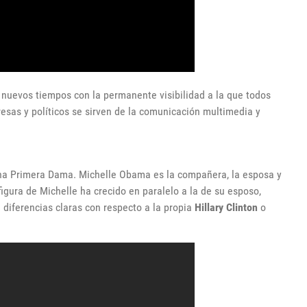
 nuevos tiempos con la permanente visibilidad a la que todos
esas y políticos se sirven de la comunicación multimedia y
ena Primera Dama. Michelle Obama es la compañera, la esposa y
igura de Michelle ha crecido en paralelo a la de su esposo,
 diferencias claras con respecto a la propia
Hillary Clinton
o