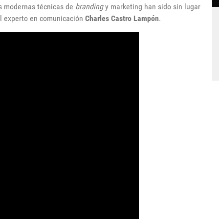
s modernas técnicas de
branding
y marketing han sido sin lugar
 el experto en comunicación
Charles Castro Lampón
.