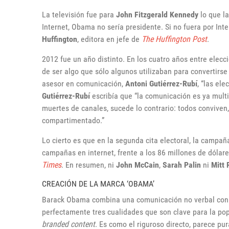
La televisión fue para
John Fitzgerald Kennedy
lo que la
Internet, Obama no sería presidente. Si no fuera por Int
Huffington
, editora en jefe de
The Huffington
Post
.
2012 fue un año distinto. En los cuatro años entre elecc
de ser algo que sólo algunos utilizaban para convertirse
asesor en comunicación,
Antoni Gutiérrez-Rubí
, “las el
Gutiérrez-Rubí
escribía que “la comunicación es ya multi
muertes de canales, sucede lo contrario: todos convive
compartimentado.”
Lo cierto es que en la segunda cita electoral, la campa
campañas en internet, frente a los 86 millones de dólar
Times
. En resumen, ni
John McCain
,
Sarah Palin
ni
Mitt
CREACIÓN DE LA MARCA ‘OBAMA’
Barack Obama combina una comunicación no verbal con 
perfectamente tres cualidades que son clave para la pop
branded content
. Es como el riguroso directo, parece pur