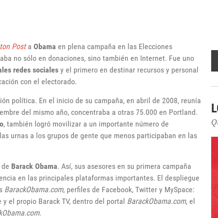
ton Post
a
Obama
en plena campaña en las Elecciones
aba no sólo en donaciones, sino también en Internet. Fue uno
pales redes sociales
y el primero en destinar recursos y personal
ación con el electorado.
n política. En el inicio de su campaña, en abril de 2008, reunía
L
viembre del mismo año, concentraba a otras 75.000 en Portland.
Q
o
, también logró movilizar a un importante número de
las urnas a los grupos de gente que menos participaban en las
de
Barack Obama
. Así, sus asesores en su primera campaña
encia en las principales plataformas importantes. El despliegue
os
BarackObama.com
, perfiles de Facebook, Twitter y MySpace:
 y el propio Barack TV, dentro del portal
BarackObama.com
, el
ckObama.com
.