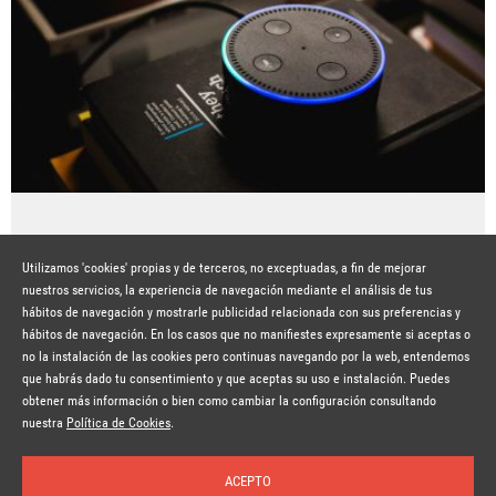
LAS MARCAS EN LA ERA DE LA VOZ
Utilizamos 'cookies' propias y de terceros, no exceptuadas, a fin de mejorar
Hace 7 años
SEGUIR LEYENDO
nuestros servicios, la experiencia de navegación mediante el análisis de tus
hábitos de navegación y mostrarle publicidad relacionada con sus preferencias y
hábitos de navegación. En los casos que no manifiestes expresamente si aceptas o
no la instalación de las cookies pero continuas navegando por la web, entendemos
que habrás dado tu consentimiento y que aceptas su uso e instalación. Puedes
obtener más información o bien como cambiar la configuración consultando
© Copyright Lavinia 2026 –
www.lavinia.tc
Suscríbete a la newsletter
Nota Legal
Contacto
Política de privacidad
Condiciones de uso
nuestra
Política de Cookies
.
Política de cookies
ACEPTO