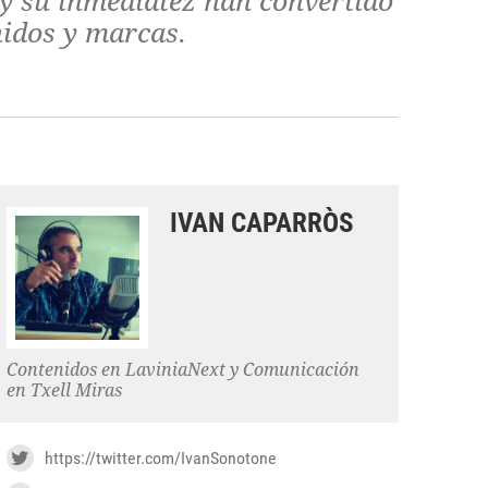
o y su inmediatez han convertido
nidos y marcas.
IVAN CAPARRÒS
Contenidos en LaviniaNext y Comunicación
en Txell Miras
https://twitter.com/IvanSonotone