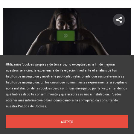
Utilizamos 'cookies' propias y de terceros, no exceptuadas, a fin de mejorar
nuestros servicios, la experiencia de navegación mediante el análisis de tus
hábitos de navegación y mostrarle publicidad relacionada con sus preferencias y
hábitos de navegación. En los casos que no manifiestes expresamente si aceptas o
no la instalación de las cookies pero continuas navegando por la web, entendemos
que habrás dado tu consentimiento y que aceptas su uso e instalación. Puedes
WHATSAPP EN CAMPAÑA ELECTORAL
obtener más información o bien como cambiar la configuración consultando
Suscríbete a la newsletter
nuestra
Política de Cookies
.
Hace 7 años
SEGUIR LEYENDO
ACEPTO
Inicio
Temas
Autores
Nosotros
Buscar
Suscríbete