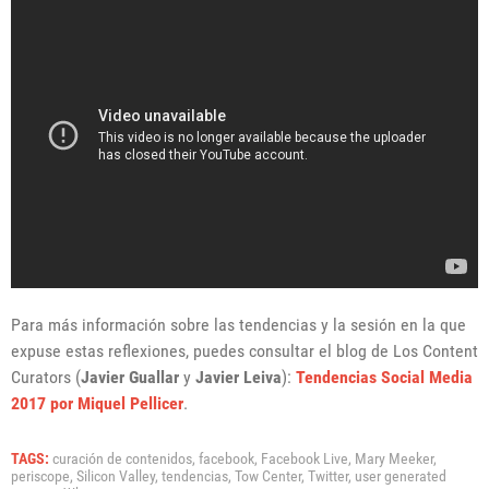
Para más información sobre las tendencias y la sesión en la que
expuse estas reflexiones, puedes consultar el blog de Los Content
Curators (
Javier Guallar
y
Javier Leiva
):
Tendencias Social Media
2017 por Miquel Pellicer
.
TAGS:
curación de contenidos,
facebook,
Facebook Live,
Mary Meeker,
periscope,
Silicon Valley,
tendencias,
Tow Center,
Twitter,
user generated